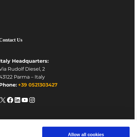
Contact Us
Italy Headquarters:
Via Rudolf Diesel, 2
43122 Parma – Italy
Phone:
+39 0521303427
X
Facebook
LinkedIn
YouTube
Instagram
Allow all cookies