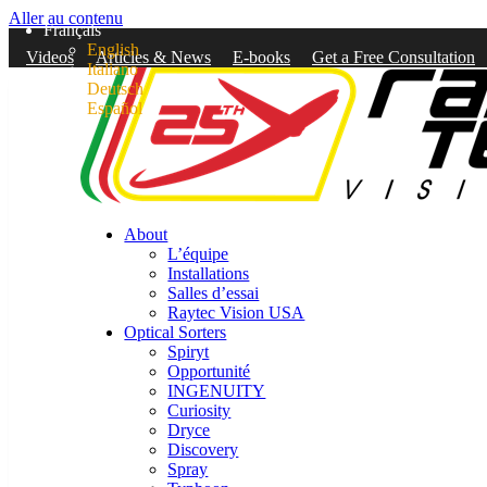
Aller au contenu
Français
English
Videos
Articles & News
E-books
Get a Free Consultation
Italiano
Main
Deutsch
Navigation
Español
About
L’équipe
Installations
Salles d’essai
Raytec Vision USA
Optical Sorters
Spiryt
Opportunité
INGENUITY
Curiosity
Dryce
Discovery
Spray