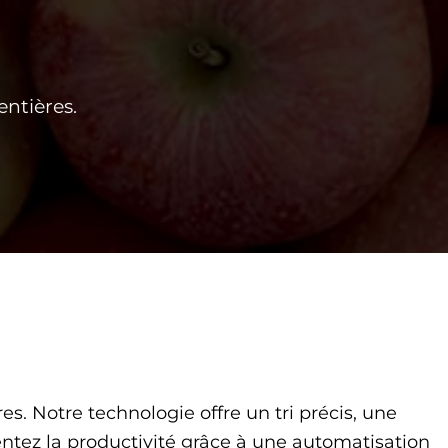
entières.
es. Notre technologie offre un tri précis, une
ntez la productivité grâce à une automatisation