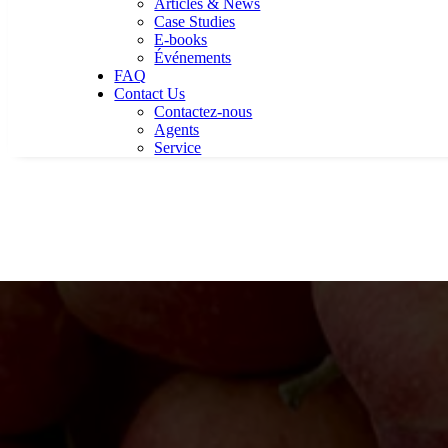
Articles & News
Case Studies
E-books
Événements
FAQ
Contact Us
Contactez-nous
Agents
Service