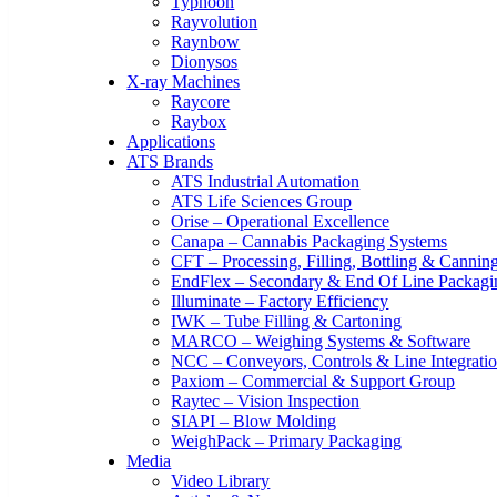
Typhoon
Rayvolution
Raynbow
Dionysos
X-ray Machines
Raycore
Raybox
Applications
ATS Brands
ATS Industrial Automation
ATS Life Sciences Group
Orise – Operational Excellence
Canapa – Cannabis Packaging Systems
CFT – Processing, Filling, Bottling & Cannin
EndFlex – Secondary & End Of Line Packagi
Illuminate – Factory Efficiency
IWK – Tube Filling & Cartoning
MARCO – Weighing Systems & Software
NCC – Conveyors, Controls & Line Integrati
Paxiom – Commercial & Support Group
Raytec – Vision Inspection
SIAPI – Blow Molding
WeighPack – Primary Packaging
Media
Video Library