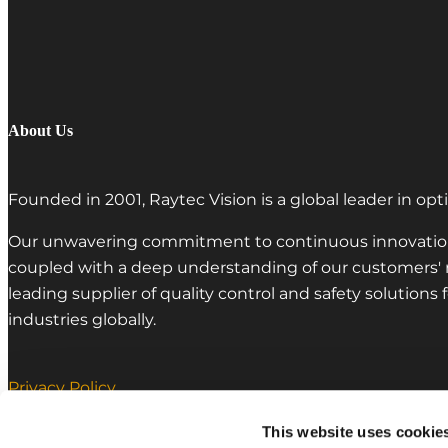
About Us
Founded in 2001, Raytec Vision is a global leader in opt
Our unwavering commitment to continuous innovation
coupled with a deep understanding of our customers' ne
leading supplier of quality control and safety solution
industries globally.
Privacy Policy
Cookie Policy
This website uses cookie
Code of business conduct