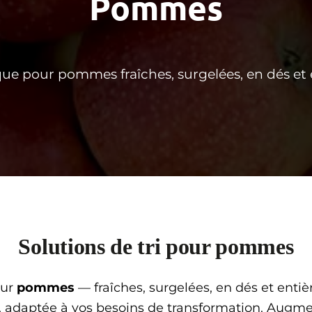
Pommes
que pour pommes fraîches, surgelées, en dés et 
Solutions de tri pour pommes
our
pommes
— fraîches, surgelées, en dés et entièr
, adaptée à vos besoins de transformation. Augme