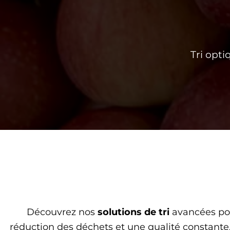
Tri opti
Découvrez nos
solutions de tri
avancées p
réduction des déchets et une qualité constante